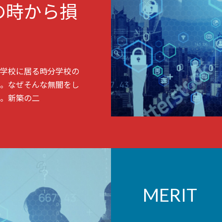
の時から損
学校に居る時分学校の
。なぜそんな無闇をし
。新築の二
MERIT