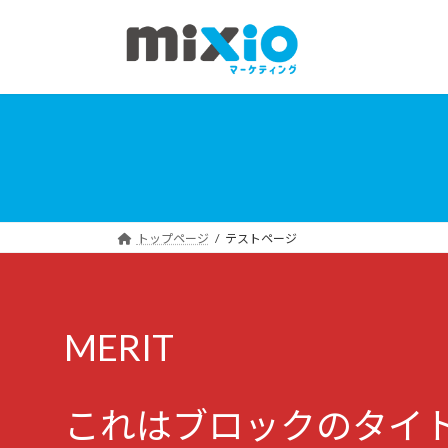
コ
ナ
ン
ビ
テ
ゲ
ン
ー
ツ
シ
へ
ョ
ス
ン
キ
に
ッ
移
プ
動
トップページ
テストページ
MERIT
これはブロックのタイ