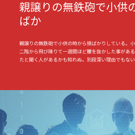
親譲りの無鉄砲で小供
ばか
親譲りの無鉄砲で小供の時から損ばかりしている。小
二階から飛び降りて一週間ほど腰を抜かした事がある
たと聞く人があるかも知れぬ。別段深い理由でもない